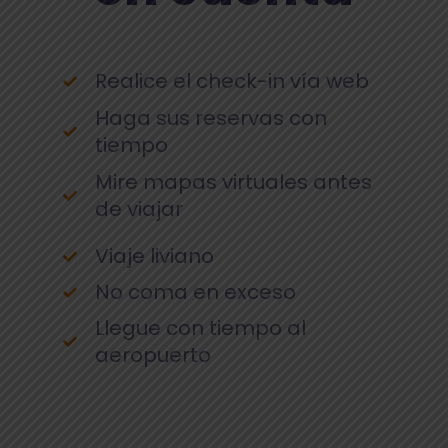
Realice el check-in vía web
Haga sus reservas con
tiempo
Mire mapas virtuales antes
de viajar
Viaje liviano
No coma en exceso
Llegue con tiempo al
aeropuerto