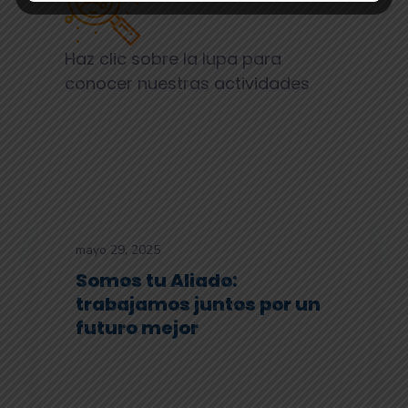
Haz clic sobre la lupa para
conocer nuestras actividades
mayo 29, 2025
Somos tu Aliado:
trabajamos juntos por un
futuro mejor