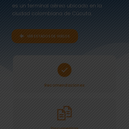
es un terminal aéreo ubicado en la
ciudad colombiana de Cúcuta.
VER ESTADOS DE VUELOS
Recomendaciones
Documentos